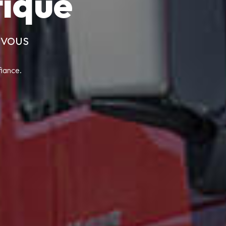
tique
 vous
fiance.